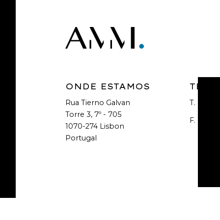
ONDE ESTAMOS
TELE
Rua Tierno Galvan
T.
+351 2
Torre 3, 7º - 705
F.
+351 2
1070-274 Lisbon
Portugal
COPYRIGHT 2021 - 2026 © A.M.MOURA & ASSOCIADOS - SOCI