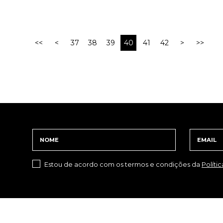
<<
<
37
38
39
40
41
42
>
>>
Estou de acordo com os termos e condições da
Políti