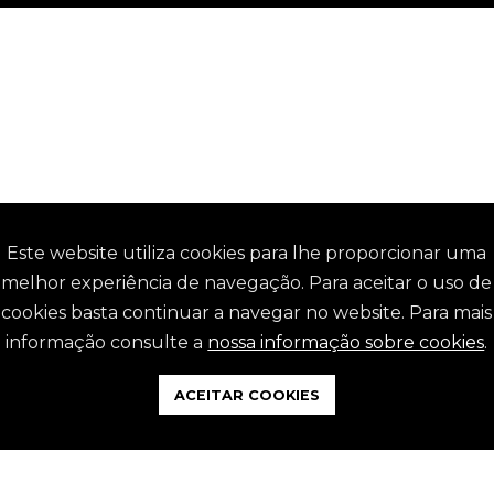
Este website utiliza cookies para lhe proporcionar uma
FONES
EMAIL
melhor experiência de navegação. Para aceitar o uso de
15 844 743
geral@ammoura.pt
cookies basta continuar a navegar no website. Para mais
15 844 760
ALGUMA QUESTÃO?
informação consulte a
nossa informação sobre cookies
.
ACEITAR COOKIES